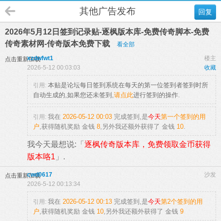
其他广告发布
回复
2026年5月12日签到记录贴-逐枫版本库-免费传奇脚本-免费
传奇素材网-传奇版本免费下载
看全部
xzdwfwt1
楼主
点击重新加载
2026-5-12 00:03:03
收藏
本贴是论坛每日签到系统在每天的第一位签到者签到时所
引用:
自动生成的,如果您还未签到,
请点此
进行签到的操作.
我在
2026-05-12 00:03
完成签到,是
今天
第一个签到的用
引用:
户
,获得随机奖励
金钱
8
,另外我还额外获得了
金钱
10
.
我今天最想说:「
逐枫传奇版本库，免费领取金币获得
版本咯1
」.
cwd0617
沙发
点击重新加载
2026-5-12 00:13:34
我在
2026-05-12 00:13
完成签到,是
今天
第2个签到的用
引用:
户
,获得随机奖励
金钱
10
,另外我还额外获得了
金钱
9