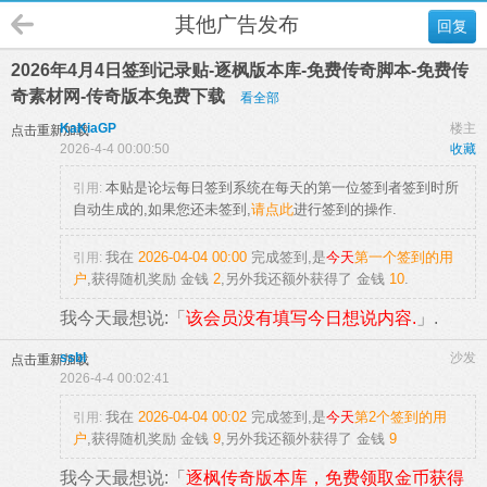
其他广告发布
回复
2026年4月4日签到记录贴-逐枫版本库-免费传奇脚本-免费传
奇素材网-传奇版本免费下载
看全部
KaKiaGP
楼主
点击重新加载
2026-4-4 00:00:50
收藏
本贴是论坛每日签到系统在每天的第一位签到者签到时所
引用:
自动生成的,如果您还未签到,
请点此
进行签到的操作.
我在
2026-04-04 00:00
完成签到,是
今天
第一个签到的用
引用:
户
,获得随机奖励
金钱
2
,另外我还额外获得了
金钱
10
.
我今天最想说:「
该会员没有填写今日想说内容.
」.
ssbl
沙发
点击重新加载
2026-4-4 00:02:41
我在
2026-04-04 00:02
完成签到,是
今天
第2个签到的用
引用:
户
,获得随机奖励
金钱
9
,另外我还额外获得了
金钱
9
我今天最想说:「
逐枫传奇版本库，免费领取金币获得