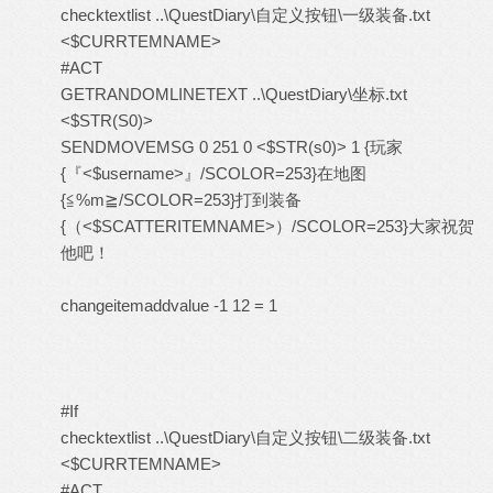
checktextlist ..\QuestDiary\自定义按钮\一级装备.txt
<$CURRTEMNAME>
#ACT
GETRANDOMLINETEXT ..\QuestDiary\坐标.txt
<$STR(S0)>
SENDMOVEMSG 0 251 0 <$STR(s0)> 1 {玩家
{『<$username>』/SCOLOR=253}在地图
{≦%m≧/SCOLOR=253}打到装备
{（<$SCATTERITEMNAME>）/SCOLOR=253}大家祝贺
他吧！
changeitemaddvalue -1 12 = 1
#If
checktextlist ..\QuestDiary\自定义按钮\二级装备.txt
<$CURRTEMNAME>
#ACT