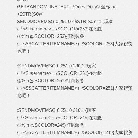
GETRANDOMLINETEXT ..\QuestDiary\x坐标.txt
<$STR(S0)>
SENDMOVEMSG 0 251 0 <$STR(S0)> 1 {玩家
{『<$username>』/SCOLOR=253}在地图
{≦%m≧/SCOLOR=253}打到装备
{（<$SCATTERITEMNAME>）/SCOLOR=253}大家祝贺
他吧！
;SENDMOVEMSG 0 251 0 280 1 {玩家
{『<$username>』/SCOLOR=251}在地图
{≦%m≧/SCOLOR=251}打到装备
{（<$SCATTERITEMNAME>）/SCOLOR=251}大家祝贺
他吧！
;SENDMOVEMSG 0 251 0 310 1 {玩家
{『<$username>』/SCOLOR=249}在地图
{≦%m≧/SCOLOR=249}打到装备
{（<$SCATTERITEMNAME>）/SCOLOR=249}大家祝贺