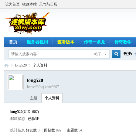
设为首页
收藏本站
天气与日历
首页
服务器租用
查看版本
传奇一条龙
传奇教学
热搜:
帖子
搜
long520
个人资料
long520
https://30wj.com/?607
索
逐
›
›
主题
个人资料
long520
(UID: 607)
邮箱状态
已验证
统计信息
好友数 0
|
回帖数 892
|
主题数 64