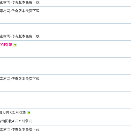
传奇素材网-传奇版本免费下载
传奇素材网-传奇版本免费下载
传奇素材网-传奇版本免费下载
GOM引擎
传奇素材网-传奇版本免费下载
四大陆-GOM引擎
自动回收-GOM引擎
传奇素材网-传奇版本免费下载