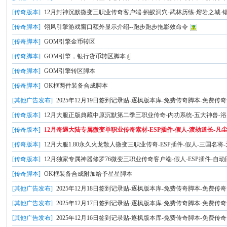
[传奇版本]
12月封神沉默微变三职业传奇客户端-蚂蚁洞穴-武林历练-熔岩之城-
[传奇脚本]
翎风引擎游戏窗口额外显示介绍--跑步跑步拖影效命令
[传奇脚本]
GOM引擎金币转区
[传奇脚本]
GOM引擎，银行货币转区脚本
[传奇脚本]
GOM引擎转区脚本
络
[传奇脚本]
OK框两件装备合成脚本
[其他广告发布]
2025年12月19日签到记录贴-逐枫版本库-免费传奇脚本-免费
[传奇版本]
12月大服正版典藏中原沉默第二季三职业传奇-内功系统-五大神兽-浴
[传奇版本]
12月奇遇大陆专属微变单职业传奇素材-ESP插件-假人-渡劫道长-凡
[传奇版本]
12月大服1.80永久火龙散人微变三职业传奇-ESP插件-假人-三国名将
[传奇版本]
12月独家专属神器修罗76微变三职业传奇客户端-假人-ESP插件-自动
[传奇脚本]
OK框装备合成附加给予星星脚本
技
[其他广告发布]
2025年12月18日签到记录贴-逐枫版本库-免费传奇脚本-免费
[其他广告发布]
2025年12月17日签到记录贴-逐枫版本库-免费传奇脚本-免费
[其他广告发布]
2025年12月16日签到记录贴-逐枫版本库-免费传奇脚本-免费