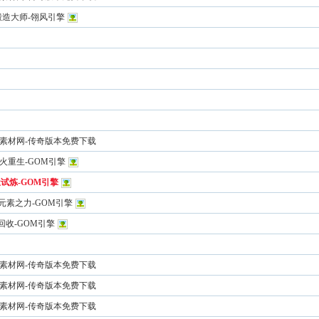
锻造大师-翎风引擎
传奇素材网-传奇版本免费下载
火重生-GOM引擎
尘试炼-GOM引擎
-元素之力-GOM引擎
回收-GOM引擎
传奇素材网-传奇版本免费下载
传奇素材网-传奇版本免费下载
传奇素材网-传奇版本免费下载