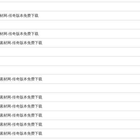
素材网-传奇版本免费下载
素材网-传奇版本免费下载
传奇素材网-传奇版本免费下载
传奇素材网-传奇版本免费下载
传奇素材网-传奇版本免费下载
传奇素材网-传奇版本免费下载
传奇素材网-传奇版本免费下载
传奇素材网-传奇版本免费下载
传奇素材网-传奇版本免费下载