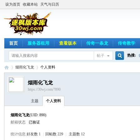
设为首页
收藏本站
天气与日历
首页
服务器租用
查看版本
传奇一条龙
传奇教学
热搜:
帖子
搜
烟雨化飞龙
个人资料
烟雨化飞龙
https://30wj.com/?890
索
逐
›
›
主题
个人资料
烟雨化飞龙
(UID: 890)
邮箱状态
已验证
统计信息
好友数 1
|
回帖数 229
|
主题数 12