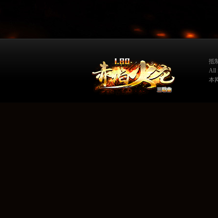
抵
Al
本